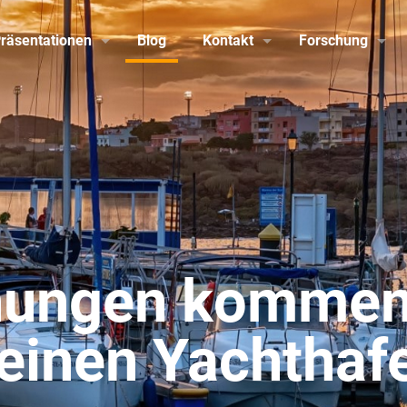
räsentationen
Blog
Kontakt
Forschung
nungen kommen 
einen Yachthaf