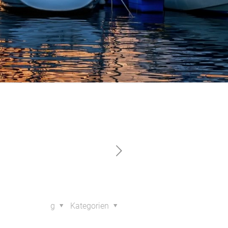
chthafen
g
Kategorien