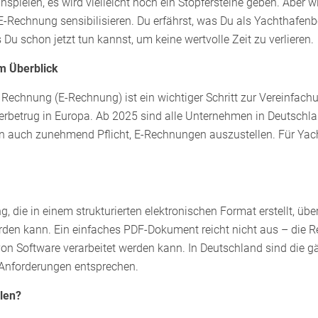
pielen, es wird vielleicht noch ein Stopfersteine geben. Aber wi
-Rechnung sensibilisieren. Du erfährst, was Du als Yachthafenb
Du schon jetzt tun kannst, um keine wertvolle Zeit zu verlieren.
m Überblick
n Rechnung (E-Rechnung) ist ein wichtiger Schritt zur Vereinf
betrug in Europa. Ab 2025 sind alle Unternehmen in Deutschlan
n auch zunehmend Pflicht, E-Rechnungen auszustellen. Für Yach
, die in einem strukturierten elektronischen Format erstellt, ü
rden kann. Ein einfaches PDF-Dokument reicht nicht aus – die
 von Software verarbeitet werden kann. In Deutschland sind di
 Anforderungen entsprechen.
len?