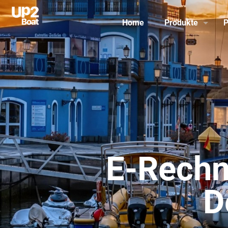
Home
Produkte
P
E-Rech
D