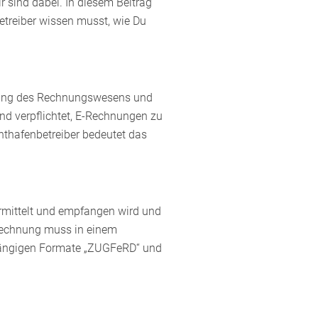
r sind dabei. In diesem Beitrag
etreiber wissen musst, wie Du
achung des Rechnungswesens und
d verpflichtet, E-Rechnungen zu
thafenbetreiber bedeutet das
bermittelt und empfangen wird und
 Rechnung muss in einem
e gängigen Formate „ZUGFeRD“ und