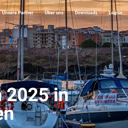
Unsere Partner
Über uns
Downloads
Log-In
2025 in
en