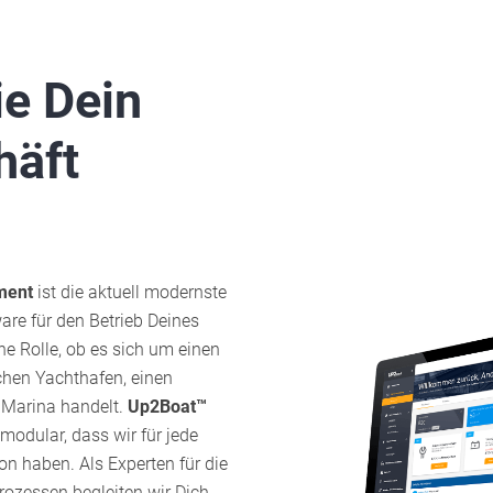
ie Dein
häft
ment
ist die aktuell modernste
are für den Betrieb Deines
ne Rolle, ob es sich um einen
chen Yachthafen, einen
e Marina handelt.
Up2Boat™
 modular, dass wir für jede
n haben. Als Experten für die
rozessen begleiten wir Dich