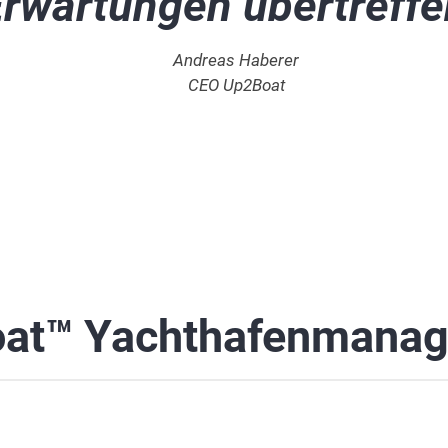
rwartungen übertreffe
Andreas Haberer
CEO Up2Boat
at™ Yachthafenmana