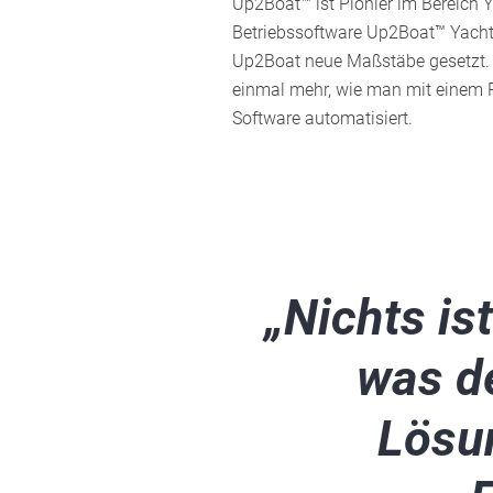
Up2Boat™ ist Pionier im Bereich Y
Betriebssoftware Up2Boat™ Yach
Up2Boat neue Maßstäbe gesetzt. D
einmal mehr, wie man mit einem 
Software automatisiert.
„Nichts is
was de
Lösun