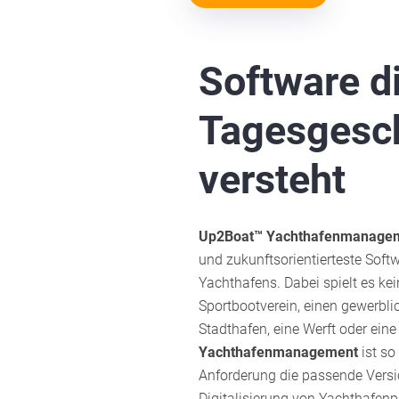
Software d
Tagesgesc
versteht
Up2Boat™
Yachthafenmanage
und zukunftsorientierteste Softw
Yachthafens. Dabei spielt es kei
Sportbootverein, einen gewerbli
Stadthafen, eine Werft oder ein
Yachthafenmanagement
ist so
Anforderung die passende Versio
Digitalisierung von Yachthafenp