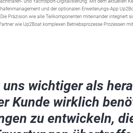
achthafen- und Yachtsport-Digitalisierung. Mit dem aktuellen K
thafenmanagement und der optionalen Erweiterungs-App Up2Bo
ie Präzision wie alle Teilkomponenten miteinander integriert 
Partner wie Up2Boat komplexen Betriebsprozesse Prozessen mit
t uns wichtiger als her
r Kunde wirklich benö
gen zu entwickeln, di