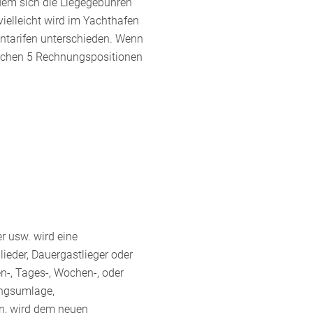
dem sich die Liegegebühren
ielleicht wird im Yachthafen
ontarifen unterschieden. Wenn
eichen 5 Rechnungspositionen
r usw. wird eine
ieder, Dauergastlieger oder
n-, Tages-, Wochen-, oder
ungsumlage,
n, wird dem neuen