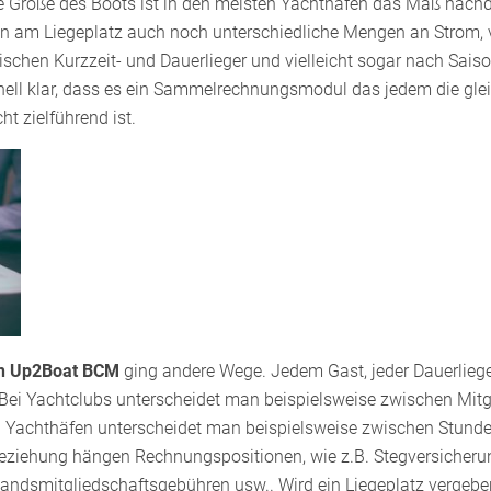
ie Größe des Boots ist in den meisten Yachthäfen das Maß nach
n am Liegeplatz auch noch unterschiedliche Mengen an Strom, v
chen Kurzzeit- und Dauerlieger und vielleicht sogar nach Sais
hnell klar, dass es ein Sammelrechnungsmodul das jedem die gl
cht zielführend ist.
n Up2Boat BCM
ging andere Wege. Jedem Gast, jeder Dauerliege
ei Yachtclubs unterscheidet man beispielsweise zwischen Mitgl
n Yachthäfen unterscheidet man beispielsweise zwischen Stunde
sbeziehung hängen Rechnungspositionen, wie z.B. Stegversicher
andsmitgliedschaftsgebühren usw.. Wird ein Liegeplatz vergebe