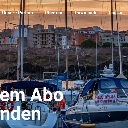
Unsere Partner
Über uns
Downloads
Log-In
uem Abo
unden