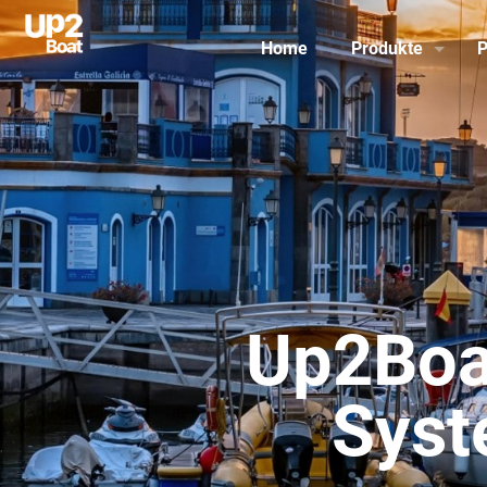
Home
Produkte
P
Up2Boa
Syst