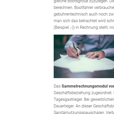
gleiche Bootsgröße zuzulegen. D
berechnen. Bootfahrer verbrauche
gebührentechnisch auch noch zwis
man sich das betrachtet wird sc
(Beispiel ;-)) in Rechnung stellt, ni
Das
Sammelrechnungsmodul vo
Geschäftsbeziehung zugeordnet. B
Tagesgastlieger. Bei gewerbliche
Dauerlieger. An dieser Geschäft
Sanitärnutzungspauschalen, Verb