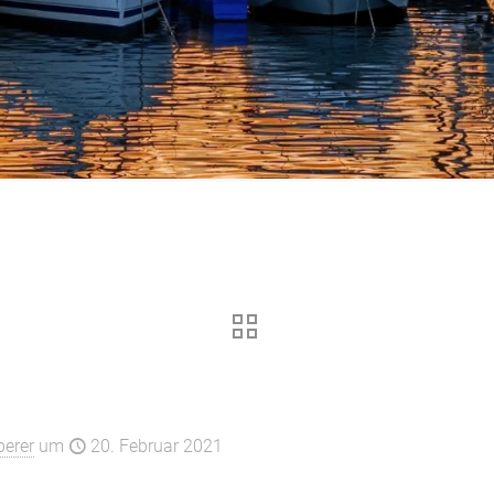
t mit neuem Abo System für
erer
um
20. Februar 2021