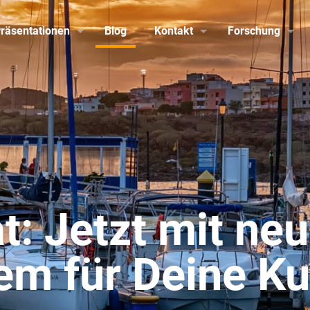
räsentationen
Blog
Kontakt
Forschung
t: Jetzt mit ne
em für Deine K