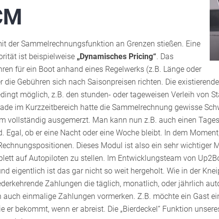
CM
mit der Sammelrechnungsfunktion an Grenzen stießen. Eine
ität ist beispielweise
„Dynamisches Pricing“
. Das
hren für ein Boot anhand eines Regelwerks (z.B. Länge oder
er die Gebühren sich nach Saisonpreisen richten. Die existierend
edingt möglich, z.B. den stunden- oder tageweisen Verleih von S
erade im Kurzzeitbereich hatte die Sammelrechnung gewisse S
 vollständig ausgemerzt. Man kann nun z.B. auch einen Tagesli
. Egal, ob er eine Nacht oder eine Woche bleibt. In dem Moment
 Rechnungspositionen. Dieses Modul ist also ein sehr wichtiger 
plett auf Autopiloten zu stellen. Im Entwicklungsteam von Up
und eigentlich ist das gar nicht so weit hergeholt. Wie in der 
derkehrende Zahlungen die täglich, monatlich, oder jährlich au
 auch einmalige Zahlungen vormerken. Z.B. möchte ein Gast ein 
ie er bekommt, wenn er abreist. Die „Bierdeckel“ Funktion unser