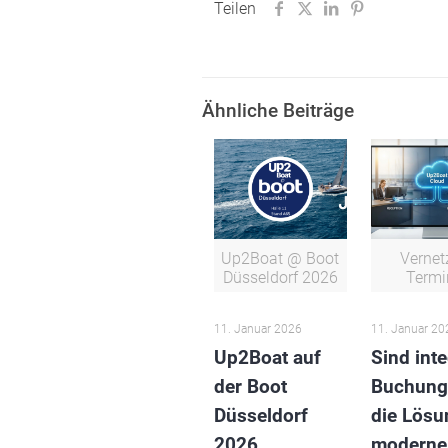
Teilen
Ähnliche Beiträge
Up2Boat @ Boot
Vernet
Düsseldorf 2026
Termi
11. Januar 2026
11. Januar 20
Up2Boat auf
Sind inte
der Boot
Buchung
Düsseldorf
die Lösu
2026
moderne