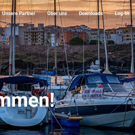
Unsere Partner
Über uns
Downloads
Log-In
ommen!