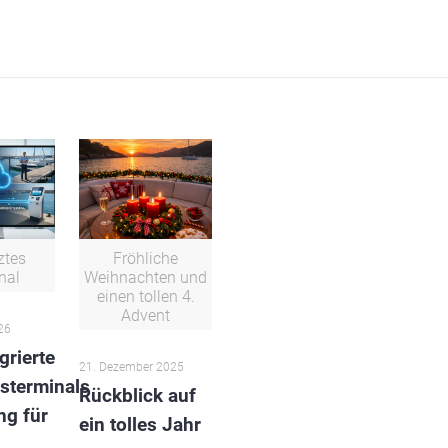
ztes
Fröhliche
nal
Weihnachten und
einen tollen 4.
Advent
26
grierte
21. Dezember 2025
sterminals
Rückblick auf
ng für
ein tolles Jahr