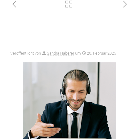
Up2Boat – DATEV-
Schnittstelle: So optimierst Du
die Zusammenarbeit mit
Deinem Steuerberater
Veröffentlicht von
Sandra Haberer
um
20. Februar 2025